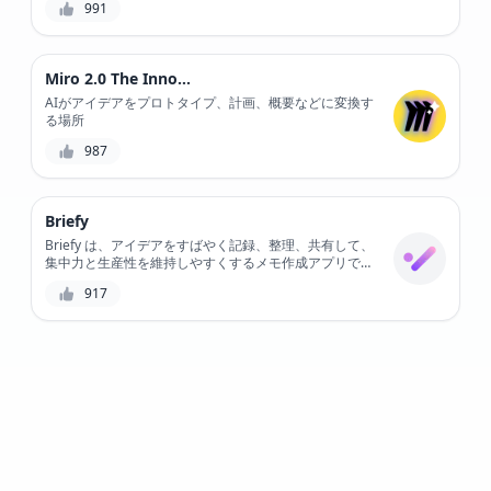
991
メントを向上させ、ビジネスの成長を促進するのに役立
ちます。
Miro 2.0 The Innovation Workspace
AIがアイデアをプロトタイプ、計画、概要などに変換す
る場所
987
Briefy
Briefy は、アイデアをすばやく記録、整理、共有して、
集中力と生産性を維持しやすくするメモ作成アプリで
す。独自のタグ付けシステムにより、関連するメモを簡
917
単に見つけて関連付け、他のユーザーと共有して同時に
共同作業を行うことができます。学生、専門家、または
単にアイデアを出す人など、Briefy は、考えを現実化す
るのに最適なツールです。