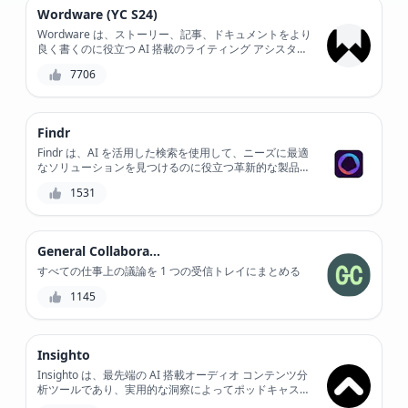
Wordware (YC S24)
Wordware は、ストーリー、記事、ドキュメントをより
良く書くのに役立つ AI 搭載のライティング アシスタン
トです。コンテンツの作成と編集に重点を置いた
7706
Wordware は、自然言語処理を使用して、ライティング
スタイル、明瞭性、一貫性を最適化します。
Findr
Findr は、AI を活用した検索を使用して、ニーズに最適
なソリューションを見つけるのに役立つ革新的な製品発
見プラットフォームです。膨大な製品ディレクトリと一
1531
般的なツールとの統合により、Findr は検索プロセスを
効率化し、時間を節約して生産性を向上させます。さら
に、強力なフィルタリング機能と並べ替え機能により、
完璧な一致を確実に見つけることができます。
General Collaboration
すべての仕事上の議論を 1 つの受信トレイにまとめる
1145
Insighto
Insighto は、最先端の AI 搭載オーディオ コンテンツ分
析ツールであり、実用的な洞察によってポッドキャス
ト、ビデオ、スピーチを最適化し、視聴者のエンゲージ