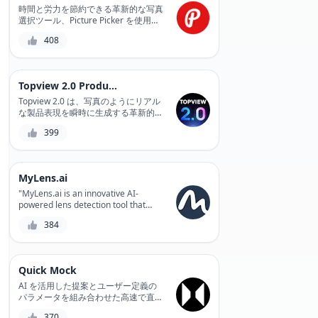
complex 3D models quickly and
時間と労力を節約できる革新的な写真
accurately, saving you time and
選択ツール、Picture Picker を使用し
resources. Whether you're a
て、ストーリーに最適な画像を参照し
408
designer, engineer, or manufacturer,
て選択します。
MGX is the perfect solution for
bringing your ideas to life.
Topview 2.0 Product Avatar
Topview 2.0 は、写真のようにリアル
な製品表現を瞬時に生成する革新的な
ツールで、3D のような製品アバター
399
を作成できます。製品の視覚化プロセ
スを簡単に合理化し、顧客エンゲージ
メントを強化します。
MyLens.ai
"MyLens.ai is an innovative AI-
powered lens detection tool that
helps photographers and
384
videographers automate the tedious
process of lens identification,
providing accurate results and
saving time for creative work."
Quick Mock
AI を活用した提案とユーザー定義の
パラメータを組み合わせた高速で直感
的なデザイン ツールである Quick
370