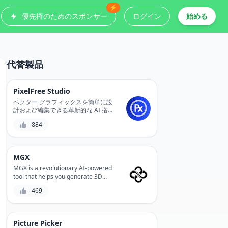
⚡
優先権のためのスポンサー
ログイン
始める
代替製品
PixelFree Studio
ベクター グラフィックスを簡単に設
計および編集できる革新的な AI 搭載
デザイン ツール、PixelFree Studio を
884
使用すると、ピクセルを気にすること
なく魅力的なデジタル アートを作成
できます。品質を犠牲にすることな
く、精密な制御と無限の拡張性を体験
MGX
してください。
MGX is a revolutionary AI-powered
tool that helps you generate 3D
models from 2D designs,
469
streamlining your product
development process and reducing
production costs. With its advanced
algorithms and user-friendly
Picture Picker
interface, MGX enables you to create