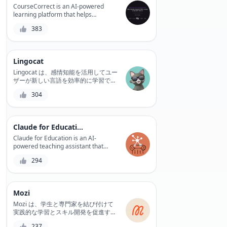
learn at their own pace and achieve
CourseCorrect is an AI-powered
academic success. Whether you're a
learning platform that helps
student seeking guidance or a tutor
individuals and businesses master
383
looking to share your expertise,
new skills and knowledge by
EverTutor Live is the perfect platform
providing personalized learning
for you.
paths and real-time feedback.
Lingocat
Lingocat は、感情知能を活用してユー
ザーが新しい言語を効率的に学習でき
るように支援する、革新的な AI 搭載
304
言語学習プラットフォームです。イン
タラクティブなレッスンの膨大なライ
ブラリとパーソナライズされた学習曲
線により、Lingocat はユーザーが学習
Claude for Education
プロセスに参加するよう促し、迅速か
つ効果的な言語習得を実現します。
Claude for Education is an AI-
powered teaching assistant that
helps educators create personalized
294
learning plans for students, track
progress, and identify knowledge
gaps. With Claude, teachers can
streamline their workflow, reduce
Mozi
grading time, and focus on what
matters most - student learning.
Mozi は、学生と専門家を結び付けて
実践的な学習とスキル開発を促進する
革新的なソーシャル ラーニング プラ
237