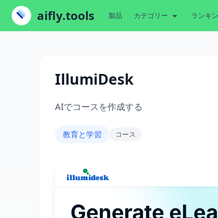
aifly.tools
製品
カテゴリー
ランキ
IllumiDesk
AIでコースを作成する
教育と学習
コース