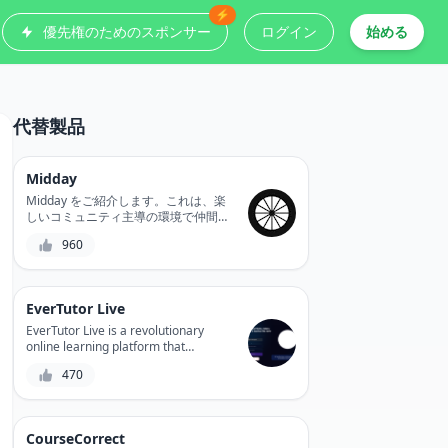
⚡
優先権のためのスポンサー
ログイン
始める
代替製品
Midday
Midday をご紹介します。これは、楽
しいコミュニティ主導の環境で仲間と
つながり、新しい知識を発見し、スキ
960
ルをレベルアップするのに役立つソー
シャル ラーニング プラットフォーム
です。
EverTutor Live
EverTutor Live is a revolutionary
online learning platform that
connects students with expert tutors
470
in real-time, offering personalized
lessons and interactive learning
experiences. With its user-friendly
interface and advanced features,
CourseCorrect
EverTutor Live empowers students to