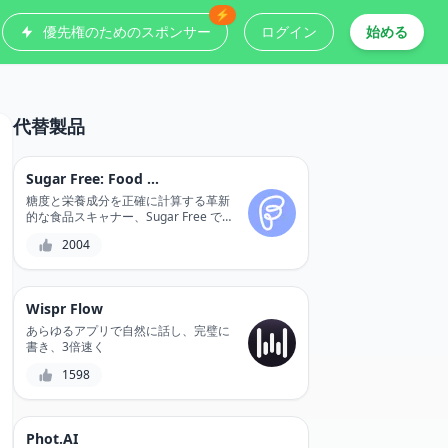
⚡
優先権のためのスポンサー
ログイン
始める
代替製品
Sugar Free: Food Scanner
糖度と栄養成分を正確に計算する革新
的な食品スキャナー、Sugar Free で
栄養と贅沢の完璧なバランスを見つけ
2004
ましょう。
Wispr Flow
あらゆるアプリで自然に話し、完璧に
書き、3倍速く
1598
Phot.AI