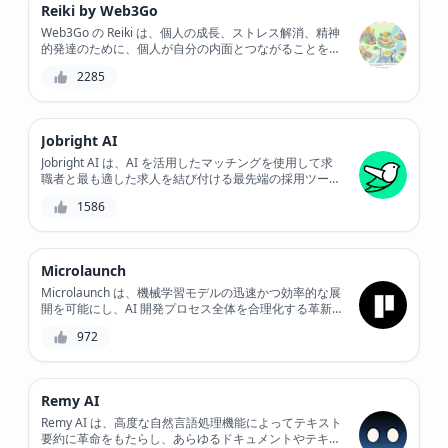
Reiki by Web3Go
Web3Go の Reiki は、個人の成長、ストレス解消、精神
的発達のために、個人が自分の内面とつながることを可
能にする Web ベースのアプリケーションです。直感的
2285
なインターフェイスにより、ユーザーは個人のニーズや
目標に合わせて調整されたさまざまなガイド付き瞑想や
エネルギー ヒーリング セッションにアクセスできま
す。Reiki の力を活用することで、ユーザーは日常生活
Jobright AI
の中でより深い落ち着き、明晰さ、バランスを養うこと
ができます。
Jobright AI は、AI を活用したマッチングを使用して求
職者と最も適した求人を結び付ける最先端の採用ツール
です。この革新的なプラットフォームは採用プロセスを
1586
合理化し、採用までの時間を短縮し、最適な人材が見つ
かる可能性を高めます。Jobright AI を使用すると、企業
は採用戦略を改善し、採用方法を変革できます。
Microlaunch
Microlaunch は、機械学習モデルの迅速かつ効率的な展
開を可能にし、AI 開発プロセス全体を合理化する革新
的なプラットフォームです。直感的なインターフェイス
972
とシームレスな統合により、Microlaunch は開発者が
AI 機能をアプリケーションに迅速かつ簡単に統合でき
るようにします。
Remy AI
Remy AI は、高度な自然言語処理機能によってテキスト
要約に革命をもたらし、あらゆるドキュメントやテキス