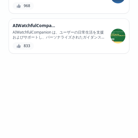
トの正確で簡潔な要約を数秒で提供します。Remy AI を
968
使用すると、ユーザーは時間を節約し、生産性を向上さ
せることができるため、専門家や企業にとって不可欠な
ツールとなっています。学術研究からマーケティング
レポートまで、Remy AI は大量のテキスト データを迅
AIWatchfulCompanion
速に理解して分析する必要があるすべての人にとって最
適なツールです。
AIWatchfulCompanion は、ユーザーの日常生活を支援
およびサポートし、パーソナライズされたガイダンスと
カスタマイズされた推奨事項を提供する革新的な AI 搭
833
載コンパニオンです。高度な自然言語処理機能により、
ユーザーのクエリを理解して応答できるため、より人間
らしいエクスペリエンスを提供できます。
AIWatchfulCompanion と提携することで、ユーザーは
生産性を高め、意思決定の疲労を軽減し、より充実した
生活を楽しむことができます。