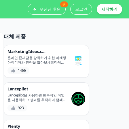
⚡
우선권 후원
로그인
시작하기
대체 제품
MarketingIdeas.com
온라인 존재감을 강화하기 위한 마케팅
아이디어와 전략을 알아보세요마케팅
아이디어닷컴귀하의 비즈니스 성장에
1466
도움이 되는 통찰력, 트렌드 및 영감의
엄선된 컬렉션을 제공합니다.
Lancepilot
Lancepilot을 사용하면 반복적인 작업
을 자동화하고 성과를 추적하며 캠페인
을 개인화하여 이메일 마케팅을 한 단
923
계 업그레이드할 수 있습니다. 사용자
친화적인 인터페이스를 통해 전문적인
이메일을 쉽게 만들고 보낼 수 있으며,
고급 분석 기능을 통해 ROI를 극대화하
Plenty
기 위해 전략을 최적화할 수 있습니다.