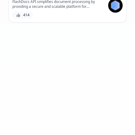
FlashDocs API simplifies document processing by
providing a secure and scalable platform for
generating, editing, and converting documents. With
414
its robust features and seamless integration, it
enhances productivity and reduces costs for
businesses and developers. Get instant access to a
wide range of document formats and features.