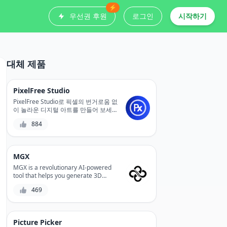
⚡
우선권 후원
로그인
시작하기
대체 제품
PixelFree Studio
PixelFree Studio로 픽셀의 번거로움 없
이 놀라운 디지털 아트를 만들어 보세
요. PixelFree Studio는 혁신적인 AI 기
884
반 디자인 도구로, 벡터 그래픽을 쉽게
디자인하고 편집할 수 있습니다. 품질
에 타협하지 않고 정밀한 제어와 무한
한 확장성을 경험하세요.
MGX
MGX is a revolutionary AI-powered
tool that helps you generate 3D
models from 2D designs,
469
streamlining your product
development process and reducing
production costs. With its advanced
algorithms and user-friendly
Picture Picker
interface, MGX enables you to create