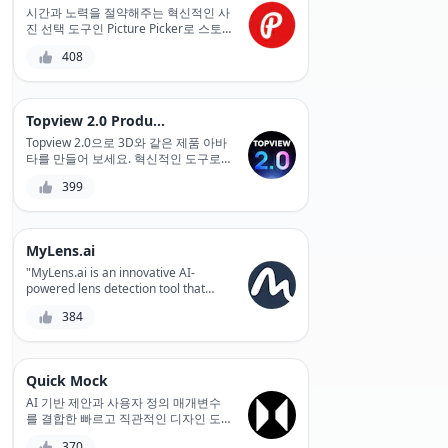
complex 3D models quickly and
시간과 노력을 절약해주는 혁신적인 사
accurately, saving you time and
진 선택 도구인 Picture Picker로 스토
resources. Whether you're a
리에 적합한 이미지를 찾아보고 골라보
408
designer, engineer, or manufacturer,
세요.
MGX is the perfect solution for
bringing your ideas to life.
Topview 2.0 Product Avatar
Topview 2.0으로 3D와 같은 제품 아바
타를 만들어 보세요. 혁신적인 도구로,
사진처럼 사실적인 제품 표현을 즉시
399
생성합니다. 제품 시각화 프로세스를
쉽게 간소화하고 고객 참여를 강화하세
요.
MyLens.ai
"MyLens.ai is an innovative AI-
powered lens detection tool that
helps photographers and
384
videographers automate the tedious
process of lens identification,
providing accurate results and
saving time for creative work."
Quick Mock
AI 기반 제안과 사용자 정의 매개변수
를 결합한 빠르고 직관적인 디자인 도
구인 Quick Mock을 사용하여 디자인
370