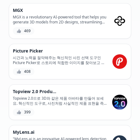
MGX
MGX is a revolutionary AI-powered tool that helps you
generate 3D models from 2D designs, streamlining
your product development process and reducing
469
production costs. With its advanced algorithms and
user-friendly interface, MGX enables you to create
complex 3D models quickly and accurately, saving you
time and resources. Whether you're a designer,
Picture Picker
engineer, or manufacturer, MGX is the perfect solution
for bringing your ideas to life.
시간과 노력을 절약해주는 혁신적인 사진 선택 도구인
Picture Picker로 스토리에 적합한 이미지를 찾아보고 골
라보세요.
408
Topview 2.0 Product Avatar
Topview 2.0으로 3D와 같은 제품 아바타를 만들어 보세
요. 혁신적인 도구로, 사진처럼 사실적인 제품 표현을 즉
시 생성합니다. 제품 시각화 프로세스를 쉽게 간소화하고
399
고객 참여를 강화하세요.
MyLens.ai
"MyLens.ai is an innovative AI-powered lens detection