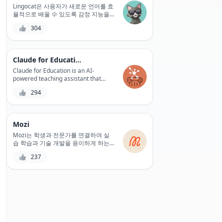
Lingocat은 사용자가 새로운 언어를 효
율적으로 배울 수 있도록 감정 지능을
활용하는 혁신적인 AI 기반 언어 학습
304
플랫폼입니다. 방대한 대화형 수업 라
이브러리와 개인화된 학습 곡선을 통해
Lingocat은 사용자가 학습 과정에 참여
하도록 동기를 부여하여 빠르고 효과적
Claude for Education
인 언어 습득으로 이어집니다.
Claude for Education is an AI-
powered teaching assistant that
helps educators create personalized
294
learning plans for students, track
progress, and identify knowledge
gaps. With Claude, teachers can
streamline their workflow, reduce
Mozi
grading time, and focus on what
matters most - student learning.
Mozi는 학생과 전문가를 연결하여 실
습 학습과 기술 개발을 용이하게 하는
혁신적인 소셜 학습 플랫폼입니다.
237
Mozi를 사용하면 사용자는 다양한 과
정을 탐색하고, 라이브 세션에 참석하
고, 피어투피어 토론에 참여하여 학습
여정을 가속화할 수 있습니다.