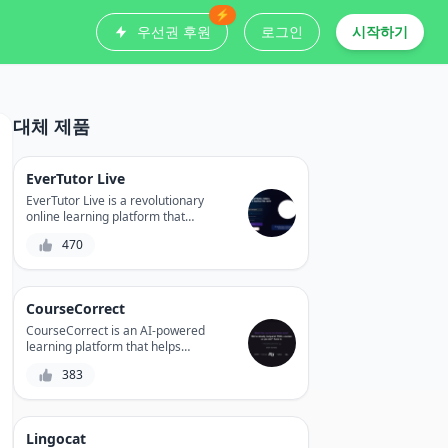
⚡
우선권 후원
로그인
시작하기
대체 제품
EverTutor Live
EverTutor Live is a revolutionary
online learning platform that
connects students with expert tutors
470
in real-time, offering personalized
lessons and interactive learning
experiences. With its user-friendly
interface and advanced features,
CourseCorrect
EverTutor Live empowers students to
learn at their own pace and achieve
CourseCorrect is an AI-powered
academic success. Whether you're a
learning platform that helps
student seeking guidance or a tutor
individuals and businesses master
383
looking to share your expertise,
new skills and knowledge by
EverTutor Live is the perfect platform
providing personalized learning
for you.
paths and real-time feedback.
Lingocat