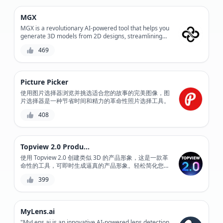
MGX
MGX is a revolutionary AI-powered tool that helps you
generate 3D models from 2D designs, streamlining
your product development process and reducing
469
production costs. With its advanced algorithms and
user-friendly interface, MGX enables you to create
complex 3D models quickly and accurately, saving you
time and resources. Whether you're a designer,
Picture Picker
engineer, or manufacturer, MGX is the perfect solution
for bringing your ideas to life.
使用图片选择器浏览并挑选适合您的故事的完美图像，图
片选择器是一种节省时间和精力的革命性照片选择工具。
408
Topview 2.0 Product Avatar
使用 Topview 2.0 创建类似 3D 的产品形象，这是一款革
命性的工具，可即时生成逼真的产品形象。轻松简化您的
产品可视化流程并增强客户参与度。
399
MyLens.ai
"MyLens.ai is an innovative AI-powered lens detection