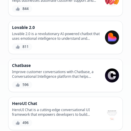
helps businesses automate customer support and
sales conversations, providing personalized
844
experiences and increasing engagement.
Lovable 2.0
Lovable 2.0 is a revolutionary AI-powered chatbot that
uses emotional intelligence to understand and
respond to users' feelings, providing personalized
811
support and improving overall customer experience.
Chatbase
Improve customer conversations with Chatbase, a
Conversational Intelligence platform that helps
businesses optimize chatbot performance, customer
596
satisfaction, and workflow efficiency.
HeroUI Chat
HeroUI Chat is a cutting-edge conversational UI
framework that empowers developers to build
intuitive and efficient chat interfaces, revolutionizing
496
the way users interact with applications.