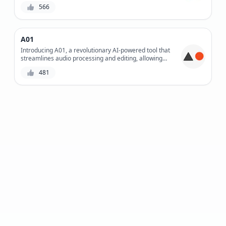
别技术，Anytalk 让您可以轻松控制智能家居设备、设置
566
提醒和响应语音命令。
A01
Introducing A01, a revolutionary AI-powered tool that
streamlines audio processing and editing, allowing
creators to focus on what matters most - crafting
481
exceptional content.