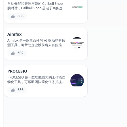
自动分配和管理与您的 Callbell Shop
的对话，Callbell Shop 是电子商务企
业的一体化消息平台，可简化客户支持
808
和销售工作流程。
Aimfox
Aimfox 是一款革命性的 AI 驱动销售预
测工具，可帮助企业以前所未有的准确
度预测未来销售。凭借其机器学习算法
692
和数据驱动的洞察，Aimfox 可提供精
细的预测和警报，以最大限度地提高收
入并减少浪费。告别猜测，迎接数据驱
动的决策。
PROCESIO
PROCESIO 是一款功能强大的工作流自
动化工具，可帮助团队简化任务并提高
工作效率。借助其直观的界面和拖放功
656
能，用户可以轻松创建自定义工作流、
自动执行重复任务以及与他们最喜欢的
应用程序集成。这可以提高效率、减少
错误，并有更多的空闲时间专注于高优
先级任务。