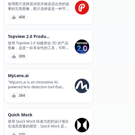
complex 3D models quickly and
使用图片选择器浏览并挑选适合您的故
accurately, saving you time and
事的完美图像，图片选择器是一种节省
resources. Whether you're a
时间和精力的革命性照片选择工具。
408
designer, engineer, or manufacturer,
MGX is the perfect solution for
bringing your ideas to life.
Topview 2.0 Product Avatar
使用 Topview 2.0 创建类似 3D 的产品
形象，这是一款革命性的工具，可即时
生成逼真的产品形象。轻松简化您的产
399
品可视化流程并增强客户参与度。
MyLens.ai
"MyLens.ai is an innovative AI-
powered lens detection tool that
helps photographers and
384
videographers automate the tedious
process of lens identification,
providing accurate results and
saving time for creative work."
Quick Mock
使用 Quick Mock 快速为您的设计项目
生成高质量的模型，Quick Mock 是一
种快速直观的设计工具，结合了人工智
370