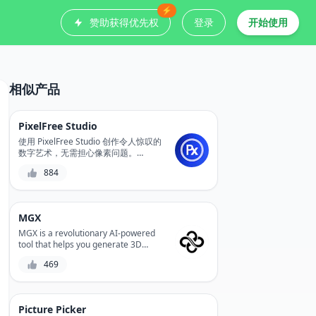
⚡
赞助获得优先权
登录
开始使用
相似产品
PixelFree Studio
使用 PixelFree Studio 创作令人惊叹的
数字艺术，无需担心像素问题。
PixelFree Studio 是一款革命性的 AI 设
884
计工具，可让您轻松设计和编辑矢量图
形。体验精确控制和无限可扩展性，同
时不影响质量。
MGX
MGX is a revolutionary AI-powered
tool that helps you generate 3D
models from 2D designs,
469
streamlining your product
development process and reducing
production costs. With its advanced
algorithms and user-friendly
Picture Picker
interface, MGX enables you to create