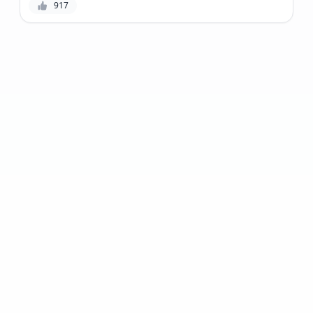
917
享，以便同时进行协作。无论您是学生、专业人士还是创
意人士，Briefy 都是帮助您将想法变为现实的完美工具。