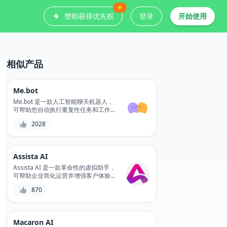
⚡
赞助获得优先权
登录
开始使用
相似产品
Me.bot
Me.bot 是一款人工智能聊天机器人，
可帮助您自动执行重复性任务和工作流
程，让您专注于高优先级任务并提高工
2028
作效率。凭借其可自定义的工作流程和
无缝集成，Me.bot 可让您简化流程并
减少错误。通过自动执行日常任务，
Me.bot 让您有更多时间处理重要项目
Assista AI
并实现目标。
Assista AI 是一款革命性的虚拟助手，
可帮助企业简化运营并增强客户体验。
凭借其尖端的 AI 技术，Assista AI 可
870
帮助自动执行任务、提供个性化支持并
增强客户参与度。借助 Assista AI，体
验客户服务的未来。
Macaron AI