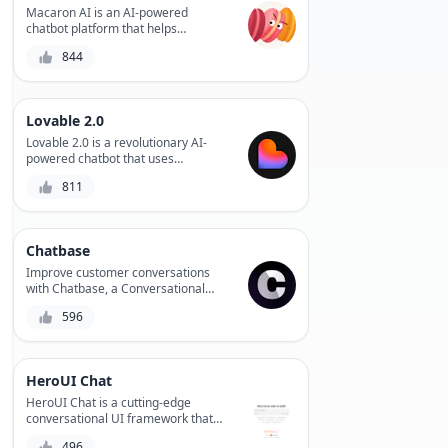
Macaron AI is an AI-powered
chatbot platform that helps
businesses automate customer
844
support and sales conversations,
providing personalized experiences
and increasing engagement.
Lovable 2.0
Lovable 2.0 is a revolutionary AI-
powered chatbot that uses
emotional intelligence to understand
811
and respond to users' feelings,
providing personalized support and
improving overall customer
experience.
Chatbase
Improve customer conversations
with Chatbase, a Conversational
Intelligence platform that helps
596
businesses optimize chatbot
performance, customer satisfaction,
and workflow efficiency.
HeroUI Chat
HeroUI Chat is a cutting-edge
conversational UI framework that
empowers developers to build
496