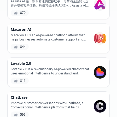
Assista AI 是一款革命性的虚拟助手，可帮助企业简化运
营并增强客户体验。凭借其尖端的 AI 技术，Assista AI
可帮助自动执行任务、提供个性化支持并增强客户参与
870
度。借助 Assista AI，体验客户服务的未来。
Macaron AI
Macaron AI is an AI-powered chatbot platform that
helps businesses automate customer support and
sales conversations, providing personalized
844
experiences and increasing engagement.
Lovable 2.0
Lovable 2.0 is a revolutionary AI-powered chatbot that
uses emotional intelligence to understand and
respond to users' feelings, providing personalized
811
support and improving overall customer experience.
Chatbase
Improve customer conversations with Chatbase, a
Conversational Intelligence platform that helps
businesses optimize chatbot performance, customer
596
satisfaction, and workflow efficiency.