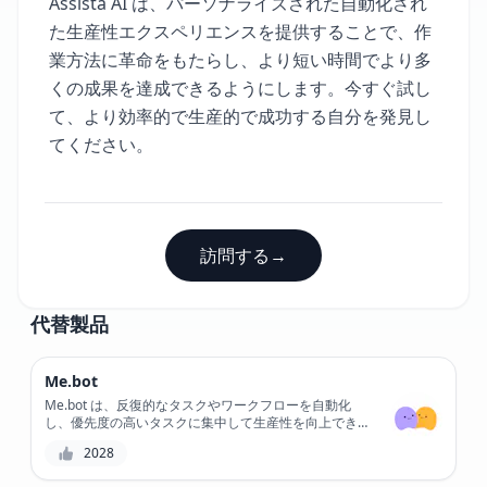
Assista AI は、パーソナライズされた自動化され
た生産性エクスペリエンスを提供することで、作
業方法に革命をもたらし、より短い時間でより多
くの成果を達成できるようにします。今すぐ試し
て、より効率的で生産的で成功する自分を発見し
てください。
訪問する
→
代替製品
Me.bot
Me.bot は、反復的なタスクやワークフローを自動化
し、優先度の高いタスクに集中して生産性を向上できる
AI 搭載のチャットボットです。カスタマイズ可能なワ
2028
ークフローとシームレスな統合により、Me.bot はプロ
セスを合理化し、エラーを削減します。日常的なタスク