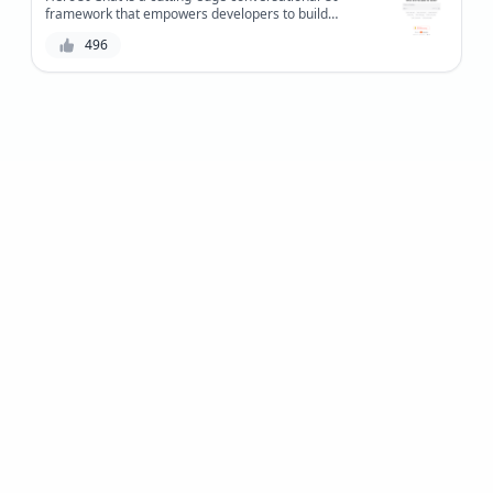
framework that empowers developers to build
intuitive and efficient chat interfaces, revolutionizing
496
the way users interact with applications.