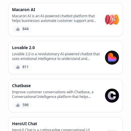
を自動化することで、Me.bot は重要なプロジェクトに
取り組み、目標を達成するための時間を増やします。
Macaron AI
Macaron AI is an AI-powered chatbot platform that
helps businesses automate customer support and
sales conversations, providing personalized
844
experiences and increasing engagement.
Lovable 2.0
Lovable 2.0 is a revolutionary AI-powered chatbot that
uses emotional intelligence to understand and
respond to users' feelings, providing personalized
811
support and improving overall customer experience.
Chatbase
Improve customer conversations with Chatbase, a
Conversational Intelligence platform that helps
businesses optimize chatbot performance, customer
596
satisfaction, and workflow efficiency.
HeroUI Chat
HeroUI Chat is a cutting-edge conversational UI