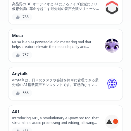
高品質の 3D オーディオと AI によるノイズ低減により
仮想会議に革命を起こす最先端の音声会議ソリューショ
ン、Hiive50 をご紹介します。この革新的なツールで、
788
非常にクリアなコミュニケーションと比類のないコラボ
レーションを体験してください。
Musa
Musa is an AI-powered audio mastering tool that
helps creators elevate their sound quality and
enhance their music, podcasts, and voiceovers. With
757
its intuitive interface and advanced algorithms, Musa
simplifies the mastering process, saving time and
effort while delivering professional-grade results.
Anytalk
Anytalk は、日々のタスクや会話を簡単に管理できる最
先端の AI 搭載音声アシスタントです。直感的なインタ
ーフェイスと高度な音声認識テクノロジーを備えた
566
Anytalk を使用すると、スマート ホーム デバイスの制
御、リマインダーの設定、音声コマンドへの応答が簡単
になります。
A01
Introducing A01, a revolutionary AI-powered tool that
streamlines audio processing and editing, allowing
creators to focus on what matters most - crafting
481