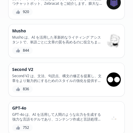
つチャットボット、Zebracat をご紹介します。膨大な
知識ベースと AI を活用した提案アルゴリズムを備えた
920
Zebracat は、次の本、映画、またはスタートアップ ベ
ンチャーにユニークで関連性のあるアイデアを提供しま
す。
Musho
Musho は、AI を活用した革新的なライティング アシス
タントで、単語ごとに文章の質を高めるのに役立ちま
す。機械学習を使用してライティング スタイルを分析
844
し、文法、明瞭さ、トーンの改善を提案します。リアル
タイムでライティングのフィードバックを得て、ライテ
ィングを次のレベルに引き上げましょう。
Second V2
Second V2 は、文法、句読点、構文の修正を提案し、文
章をより魅力的にするためのスタイルの強化を提供する
ことで、文章の改善を支援する AI 搭載のライティング
836
アシスタントです。
GPT-4o
GPT-4o は、AI を活用して人間のような出力を生成する
強力な言語モデルであり、コンテンツ作成と言語処理に
革命をもたらします。高度な機能を備えた GPT-4o によ
752
り、ユーザーは高品質のコンテンツを作成し、タスクを