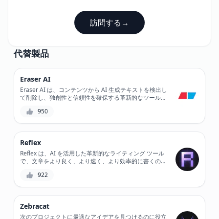
訪問する
→
代替製品
Eraser AI
Eraser AI は、コンテンツから AI 生成テキストを検出し
て削除し、独創性と信頼性を確保する革新的なツールで
す。高度なアルゴリズムにより、合成テキストをすばや
950
く識別して削除できるため、ユニークで高品質なコンテ
ンツの作成に集中できます。Eraser AI を使用すれば、
作品が本物でオリジナルであることを確信できます。
Reflex
Reflex は、AI を活用した革新的なライティング ツール
で、文章をより良く、より速く、より効率的に書くのに
役立ちます。高度な機能と機械学習アルゴリズムを備え
922
た Reflex は、パーソナライズされたライティング ガイ
ダンスを提供し、文法や構文のエラーを検出し、文章の
質を高めるための改善を提案します。
Zebracat
次のプロジェクトに最適なアイデアを見つけるのに役立