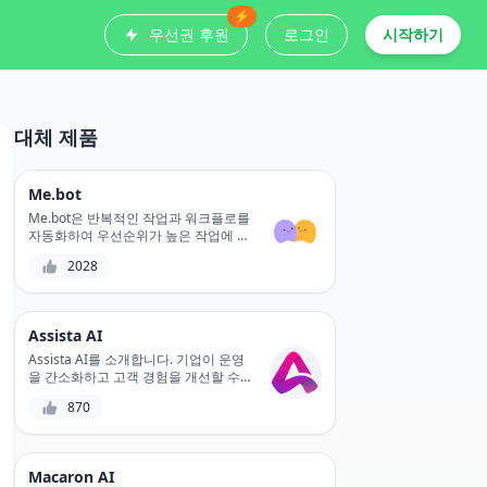
⚡
우선권 후원
로그인
시작하기
대체 제품
Me.bot
Me.bot은 반복적인 작업과 워크플로를
자동화하여 우선순위가 높은 작업에 집
중하고 생산성을 높이는 데 도움이 되
2028
는 AI 기반 챗봇입니다. 사용자 정의 가
능한 워크플로와 원활한 통합을 통해
Me.bot은 프로세스를 간소화하고 오류
를 줄일 수 있습니다. Me.bot은 일상적
Assista AI
인 작업을 자동화하여 중요한 프로젝트
를 처리하고 목표를 달성할 수 있는 시
Assista AI를 소개합니다. 기업이 운영
간을 더 많이 제공합니다.
을 간소화하고 고객 경험을 개선할 수
있도록 지원하는 혁신적인 가상 비서입
870
니다. Assista AI는 최첨단 AI 기술을 통
해 작업을 자동화하고, 개인화된 지원
을 제공하며, 고객 참여를 개선합니다.
Assista AI로 고객 서비스의 미래를 경
Macaron AI
험하세요.