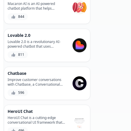
Macaron AI is an AI-powered
chatbot platform that helps
businesses automate customer
844
support and sales conversations,
providing personalized experiences
and increasing engagement.
Lovable 2.0
Lovable 2.0 is a revolutionary AI-
powered chatbot that uses
emotional intelligence to understand
811
and respond to users' feelings,
providing personalized support and
improving overall customer
experience.
Chatbase
Improve customer conversations
with Chatbase, a Conversational
Intelligence platform that helps
596
businesses optimize chatbot
performance, customer satisfaction,
and workflow efficiency.
HeroUI Chat
HeroUI Chat is a cutting-edge
conversational UI framework that
empowers developers to build
496