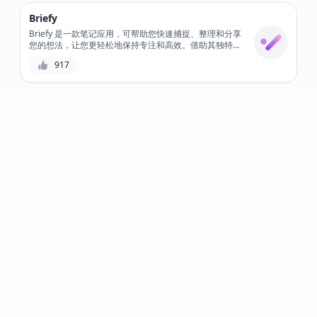
Briefy
Briefy 是一款笔记应用，可帮助您快速捕捉、整理和分享
您的想法，让您更轻松地保持专注和高效。借助其独特的
标记系统，您可以轻松找到和关联相关笔记，并与他人共
917
享，以便同时进行协作。无论您是学生、专业人士还是创
意人士，Briefy 都是帮助您将想法变为现实的完美工具。